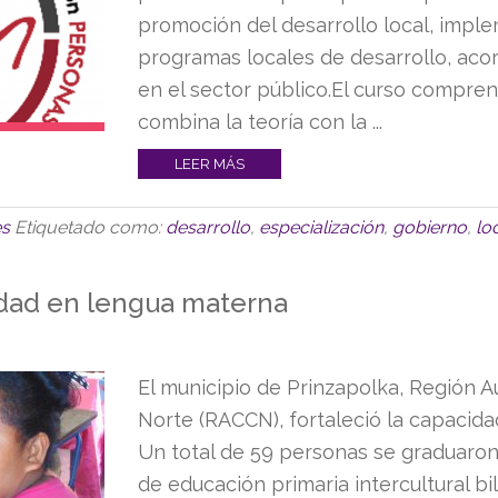
promoción del desarrollo local, imple
programas locales de desarrollo, aco
en el sector público.El curso compr
combina la teoría con la ...
LEER MÁS
es
Etiquetado como:
desarrollo
,
especialización
,
gobierno
,
lo
idad en lengua materna
El municipio de Prinzapolka, Región 
Norte (RACCN), fortaleció la capacid
Un total de 59 personas se graduaro
de educación primaria intercultural bil