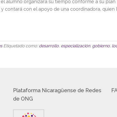
 el alumno organizará su tiempo conforme a su plan d
o y contará con el apoyo de una coordinadora, quien 
es
Etiquetado como:
desarrollo
,
especialización
,
gobierno
,
lo
Plataforma Nicaragüense de Redes
F
de ONG