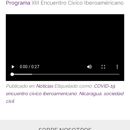
Programa
XIII Encuentro Cívico Iberoaméricano
Publicado en:
Noticias
Etiquetado como:
COVID-19
,
encuentro civico iberoamericano
,
Nicaragua
,
sociedad
civil